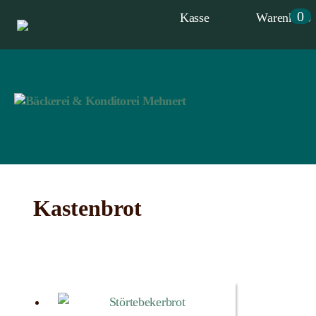
0
Kasse
Warenkorb
Bäckerei
&
Konditorei
Kastenbrot
Mehnert