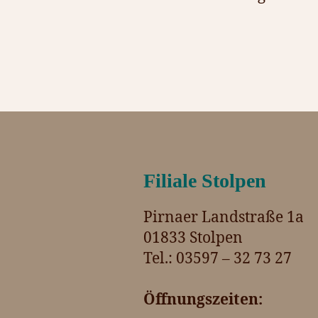
Filiale Stolpen
Pirnaer Landstraße 1a
01833 Stolpen
Tel.: 03597 – 32 73 27
Öffnungszeiten: