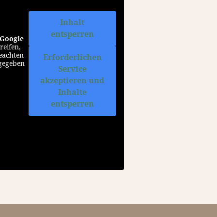
Inhalt
entsperren
Google
reifen,
beachten
Erforderlichen
rgegeben
Service
akzeptieren und
Inhalte
entsperren