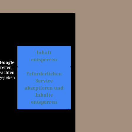
Inhalt
entsperren
Google
reifen,
beachten
Erforderlichen
rgegeben
Service
akzeptieren und
Inhalte
entsperren