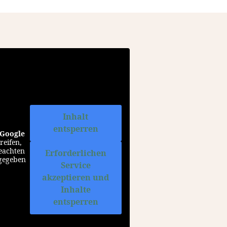
Inhalt
entsperren
Google
reifen,
beachten
Erforderlichen
rgegeben
Service
akzeptieren und
Inhalte
entsperren