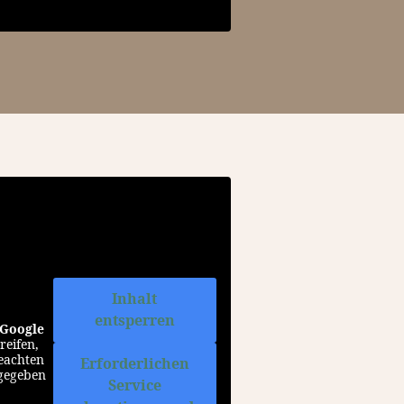
Inhalt
entsperren
Google
reifen,
beachten
Erforderlichen
rgegeben
Service