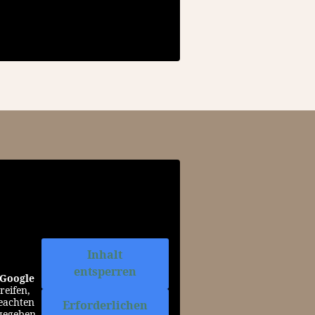
Inhalt
entsperren
Google
reifen,
beachten
Erforderlichen
rgegeben