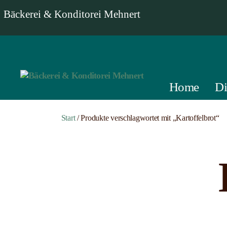
Bäckerei & Konditorei Mehnert
Home
Di
Bäckerei
&
Konditorei
Start
/ Produkte verschlagwortet mit „Kartoffelbrot“
Mehnert